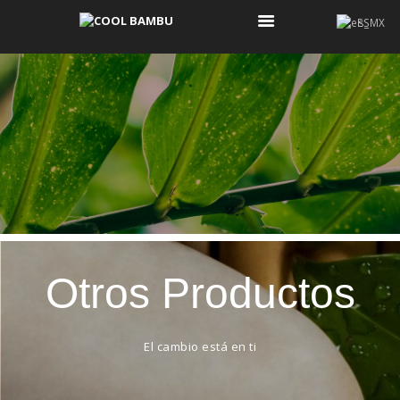
ES
COOL BAMBU
COOL BAMBU
KOONOS
¿QUIÉNES SOMOS?
¿QUÉ ES COOL Y
QUÉ NO?
CONTACTO
Otros Productos
El cambio está en ti