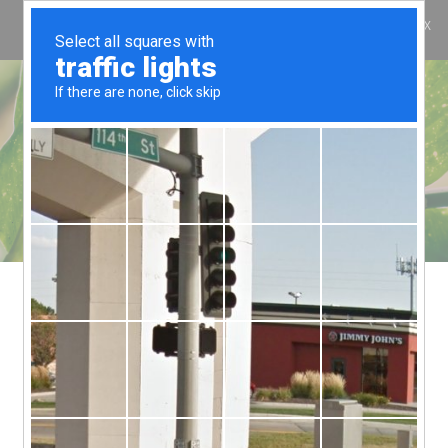
ES
COOL BAMBU
COOL BAMBU
KOONOS
¿QUIÉNES SOMOS?
¿QUÉ ES COOL Y
QUÉ NO?
CONTACTO
Mostrando todos los resultados 6
Bowl de bambú para
Juego de Cucharas de