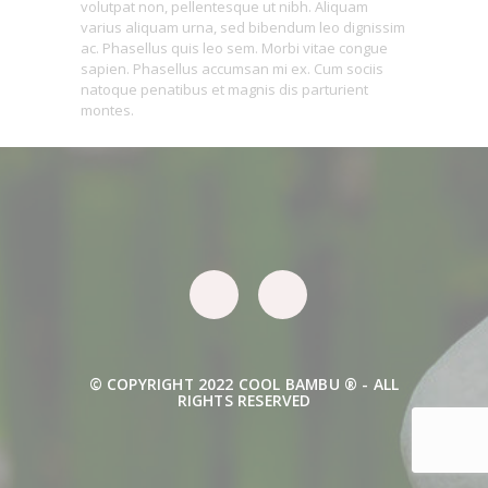
volutpat non, pellentesque ut nibh. Aliquam
varius aliquam urna, sed bibendum leo dignissim
ac. Phasellus quis leo sem. Morbi vitae congue
sapien. Phasellus accumsan mi ex. Cum sociis
natoque penatibus et magnis dis parturient
montes.
© COPYRIGHT 2022 COOL BAMBU ® - ALL
RIGHTS RESERVED