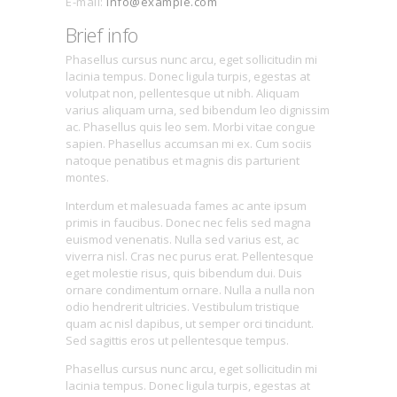
E-mail:
info@example.com
Brief info
Phasellus cursus nunc arcu, eget sollicitudin mi
lacinia tempus. Donec ligula turpis, egestas at
volutpat non, pellentesque ut nibh. Aliquam
varius aliquam urna, sed bibendum leo dignissim
ac. Phasellus quis leo sem. Morbi vitae congue
sapien. Phasellus accumsan mi ex. Cum sociis
natoque penatibus et magnis dis parturient
montes.
Interdum et malesuada fames ac ante ipsum
primis in faucibus. Donec nec felis sed magna
euismod venenatis. Nulla sed varius est, ac
viverra nisl. Cras nec purus erat. Pellentesque
eget molestie risus, quis bibendum dui. Duis
ornare condimentum ornare. Nulla a nulla non
odio hendrerit ultricies. Vestibulum tristique
quam ac nisl dapibus, ut semper orci tincidunt.
Sed sagittis eros ut pellentesque tempus.
Phasellus cursus nunc arcu, eget sollicitudin mi
lacinia tempus. Donec ligula turpis, egestas at