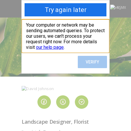
ES
COOL BAMBU
COOL BAMBU
KOONOS
¿QUIÉNES SOMOS?
¿QUÉ ES COOL Y
QUÉ NO?
CONTACTO
Landscape Designer, Florist