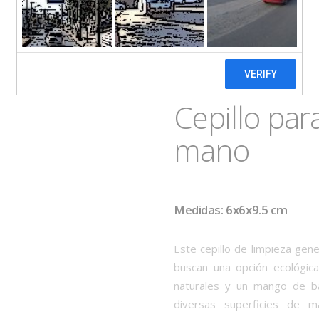
Cepillo par
mano
Medidas: 6x6x9.5 cm
Este cepillo de limpieza gen
buscan una opción ecológica
naturales y un mango de ba
diversas superficies de ma