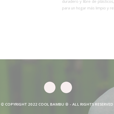
duradero y libre de plásticos
para un hogar más limpio y r
© COPYRIGHT 2022 COOL BAMBU ® - ALL RIGHTS RESERVED